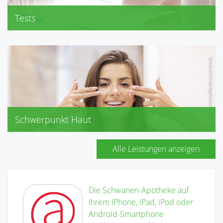
Tests
BMI (Body-Mass-Index)
Blutdruckmessung
Schwerpunkt Haut
Avène, Eubos, Eucerin
Lierac, Neutrogena, Olivenölpflege (Medipharma)
Alle Leistungen anzeigen
Optolind, Roche-Posay, Vichy
Weleda, Widmer, eigene Kosmetik
Die Schwanen-Apotheke auf
Ihrem iPhone, iPad, iPod oder
Android-Smartphone