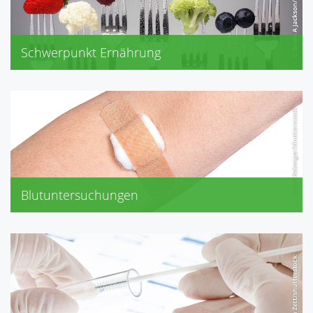
Schwerpunkt Ernährung
Akne, Cholesterin
Diabetes, Gicht
Neurodermitis, Schwangerschaft
Stillzeit, Übergewicht
Blutuntersuchungen
Cholesterin differenziert
Cholesterin gesamt
Glucose
Harnsäure